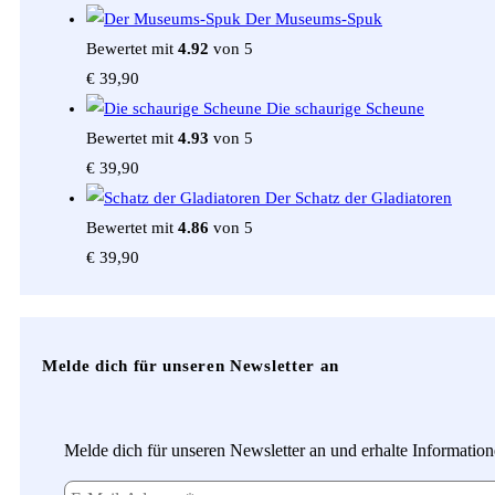
Der Museums-Spuk
üben
Bewertet mit
4.92
von 5
und
€
39,90
lernen
Die schaurige Scheune
können
Bewertet mit
4.93
von 5
€
39,90
Der Schatz der Gladiatoren
Bewertet mit
4.86
von 5
€
39,90
Melde dich für unseren Newsletter an
Melde dich für unseren Newsletter an und erhalte Informatio