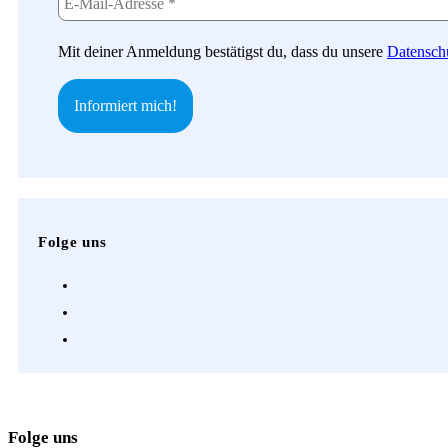
Mit deiner Anmeldung bestätigst du, dass du unsere
Datensch
Folge uns
Opens
in
Opens
a
in
Opens
new
a
in
tab
new
a
tab
new
Folge uns
tab