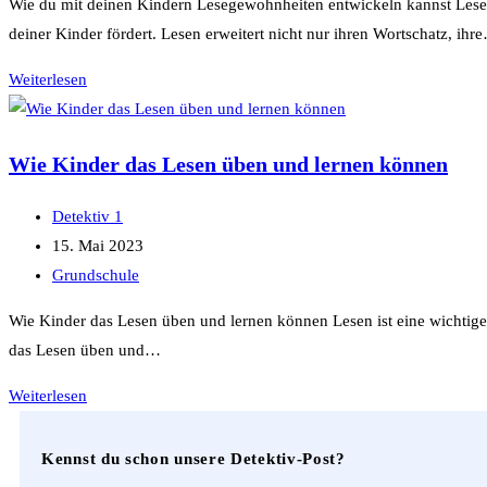
Wie du mit deinen Kindern Lesegewohnheiten entwickeln kannst Lesen i
deiner Kinder fördert. Lesen erweitert nicht nur ihren Wortschatz, ihr
Wie
Weiterlesen
du
mit
Wie Kinder das Lesen üben und lernen können
deinen
Kindern
Beitrags-
Detektiv 1
Lesegewohnheiten
Autor:
Beitrag
15. Mai 2023
entwickeln
veröffentlicht:
Beitrags-
Grundschule
kannst
Kategorie:
Wie Kinder das Lesen üben und lernen können Lesen ist eine wichtige
das Lesen üben und…
Wie
Weiterlesen
Kinder
das
Kennst du schon unsere Detektiv-Post?
Lesen