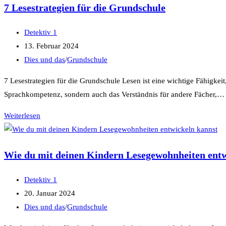
7 Lesestrategien für die Grundschule
Beitrags-
Detektiv 1
Autor:
Beitrag
13. Februar 2024
veröffentlicht:
Beitrags-
Dies und das
/
Grundschule
Kategorie:
7 Lesestrategien für die Grundschule Lesen ist eine wichtige Fähigkeit
Sprachkompetenz, sondern auch das Verständnis für andere Fächer,…
7
Weiterlesen
Lesestrategien
für
Wie du mit deinen Kindern Lesegewohnheiten entw
die
Grundschule
Beitrags-
Detektiv 1
Autor:
Beitrag
20. Januar 2024
veröffentlicht:
Beitrags-
Dies und das
/
Grundschule
Kategorie: