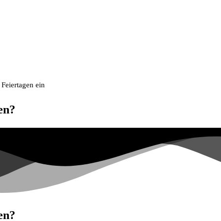
 Feiertagen ein
en?
en?