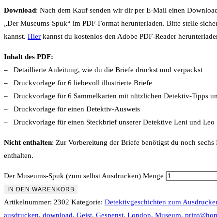
Download
: Nach dem Kauf senden wir dir per E-Mail einen Download
„Der Museums-Spuk“ im PDF-Format herunterladen. Bitte stelle siche
kannst.
Hier
kannst du kostenlos den Adobe PDF-Reader herunterlade
Inhalt des PDF:
– Detaillierte Anleitung, wie du die Briefe druckst und verpackst
– Druckvorlage für 6 liebevoll illustrierte Briefe
– Druckvorlage für 6 Sammelkarten mit nützlichen Detektiv-Tipps 
– Druckvorlage für einen Detektiv-Ausweis
– Druckvorlage für einen Steckbrief unserer Detektive Leni und Leo
Nicht enthalten
: Zur Vorbereitung der Briefe benötigst du noch sechs
enthalten.
Der Museums-Spuk (zum selbst Ausdrucken) Menge
IN DEN WARENKORB
Artikelnummer:
2302
Kategorie:
Detektivgeschichten zum Ausdrucke
ausdrucken
,
download
,
Geist
,
Gespenst
,
London
,
Museum
,
print@ho