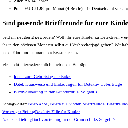
Alter: Ab 14 Jahren
Preis: EUR 21,90 pro Monat (4 Briefe) – in Deutschland vers
Sind passende Brieffreunde für eure Kind
Seid ihr neugierig geworden? Wollt ihr eure Kinder zu Detektiven wer
ihr in den nächsten Monaten selbst auf Verbrecherjagd gehen? Wir habe
jedes Kind und so manchen Erwachsenen.
Vielleicht interessieren dich auch diese Beiträge:
Ideen zum Geburtstag der Enkel
Detektivausweise und Einladungen für Detektiv-Geburtstage
Buchvorstellung in der Grundschule: So geht’s
Schlagwörter
:
Brief-Abos
,
Briefe für Kinder
,
brieffreunde
,
Brieffreund
Weitere
Vorheriger Beitrag
Detektiv Fälle für Kinder
Nächster Beitrag
Buchvorstellung in der Grundschule: So geht’s
Artikel