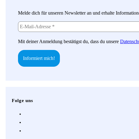
Melde dich für unseren Newsletter an und erhalte Informatio
Mit deiner Anmeldung bestätigst du, dass du unsere
Datensch
Folge uns
Opens
in
Opens
a
in
Opens
new
a
in