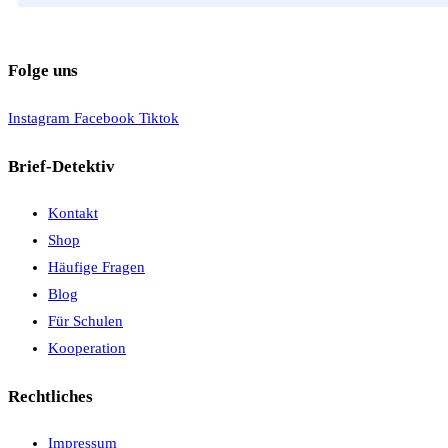
tab
new
a
tab
new
Folge uns
tab
Instagram
Facebook
Tiktok
Brief-Detektiv
Kontakt
Shop
Häufige Fragen
Blog
Für Schulen
Kooperation
Rechtliches
Impressum