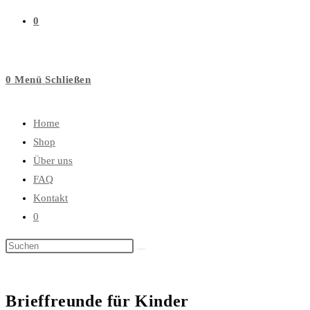
0
0
Menü
Schließen
Home
Shop
Über uns
FAQ
Kontakt
0
Diese
Website
durchsuchen
Brieffreunde für Kinder